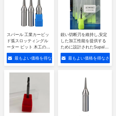
スパール 工業カービッ
鋭い切断刃を維持し,安定
ド弧スロッティングル
した加工性能を提供する
ーター ビット 木工の折
ために設計されたSupal
りたたみ
Long Life Carbideシング
最もよい価格を得な
最もよい価格を得なさ
ルフルートフライリング
ツール
さい
い