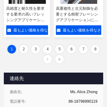
高精度と耐久性を要求
高重複性と次元制御を必
する要求の高いフレッ
要とする精密フレーシン
シングアプリケーショ
グアプリケーションに最
ンに適したスパール精
適化されたスパールカー
最もよい価格を得な
最もよい価格を得なさ
密炭化物フレッシング
ビッドフレーシングツー
ツール
ル
さい
い
1
2
3
4
5
6
7
8
連絡先
連絡先:
Ms. Alice Zhong
電話番号:
86-18796990119