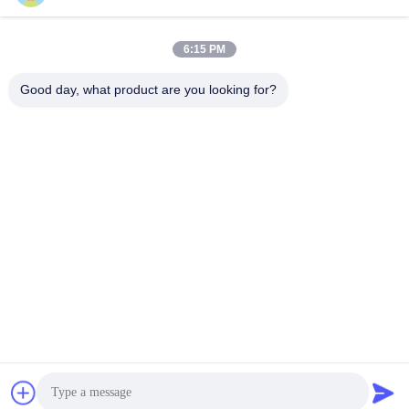
6:15 PM
送信する
Good day, what product are you looking for?
Supal (Changzhou) Precision Tools Co.,Ltd
suzy@supaltools.com
86-18796990119
中国江苏省長州市新北区 浦南街105号
中国の良質 カービッドフライディングツール 製造者。版権
の© 2018-2026 carbideend-mill.com . 複製権所有。