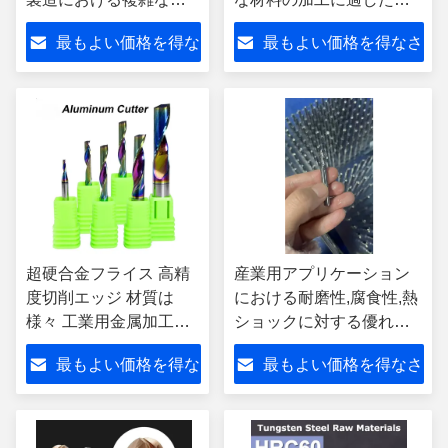
面フライディングと細
酸塩粉砕ツール
最もよい価格を得な
最もよい価格を得なさ
工に適しています.
さい
い
超硬合金フライス 高精
産業用アプリケーション
度切削エッジ 材質は
における耐磨性,腐食性,熱
様々 工業用金属加工用
ショックに対する優れた
途に適しています
耐久性を提供するスパー
最もよい価格を得な
最もよい価格を得なさ
ル・カービッドフレスリ
ングツール
さい
い