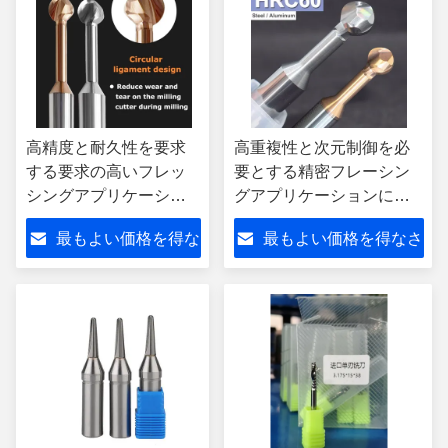
高精度と耐久性を要求
高重複性と次元制御を必
する要求の高いフレッ
要とする精密フレーシン
シングアプリケーショ
グアプリケーションに最
ンに適したスパール精
適化されたスパールカー
最もよい価格を得な
最もよい価格を得なさ
密炭化物フレッシング
ビッドフレーシングツー
ツール
ル
さい
い