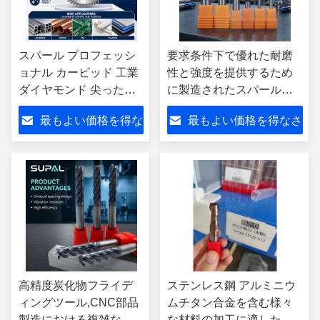
スパール プロフェッシ
要求条件下で優れた耐磨
ョナル カービッド 工業
性と強度を提供するため
ダイヤモンド 尖った
に製造されたスパールカ
PCD TCT ソーブレード
ービッドフレッシングツ
最もよい価格を得な
最もよい価格を得なさ
完成式 ホットプレス プ
ール
ロセス OEM カスタマイ
さい
い
ズ
高精度炭化物フライデ
ステンレス鋼 アルミニウ
ィングツール,CNC部品
ムチタン合金を含む様々
製造における複雑な表
な材料の加工に適した炭