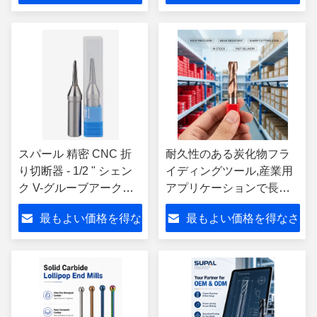
さい
い
スパール 精密 CNC 折
耐久性のある炭化物フラ
り切断器 - 1/2 " シェン
イディングツール,産業用
ク V-グルーブアークス
アプリケーションで長期
ロットリングフレーシ
にわたって優れた耐熱性
最もよい価格を得な
最もよい価格を得なさ
ングツール
と安定性を提供する
さい
い