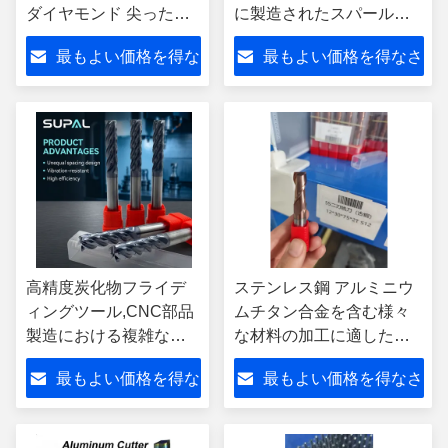
ダイヤモンド 尖った
に製造されたスパールカ
PCD TCT ソーブレード
ービッドフレッシングツ
最もよい価格を得な
最もよい価格を得なさ
完成式 ホットプレス プ
ール
ロセス OEM カスタマイ
さい
い
ズ
高精度炭化物フライデ
ステンレス鋼 アルミニウ
ィングツール,CNC部品
ムチタン合金を含む様々
製造における複雑な表
な材料の加工に適した炭
面フライディングと細
酸塩粉砕ツール
最もよい価格を得な
最もよい価格を得なさ
工に適しています.
さい
い