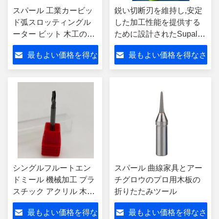
スパール 工業カービッ
鋭い切断刃を維持し,安定
ド弧スロッティングル
した加工性能を提供する
ーター ビット 木工の折
ために設計されたSupal
りたたみ
Long Life Carbideシング
最もよい価格を得な
最もよい価格を得なさ
ルフルートフライリング
ツール
さい
い
シングルフルートエン
スパール 曲線家具とアー
ドミール 機械加工 プラ
チグロウのプロ用木板の
スチック アクリル 木工
折りたたみツール
アルミ
最もよい価格を得な
最もよい価格を得なさ