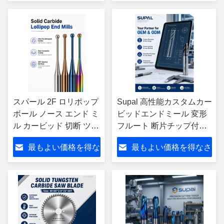
さい
い
スパール 2F ロリポップ
Supal 高性能カスタムカー
ボール ノース エンド ミ
ビッドエンドミール 変形
ル カービッド 切断 ツー
フルート 断片チップ付き
ル CNC 機械 ロリポッ
CNCフレーシングカット
最もよい価格を得な
最もよい価格を得なさ
プ フリース 切断機
ODM OEM SUS
さい
い