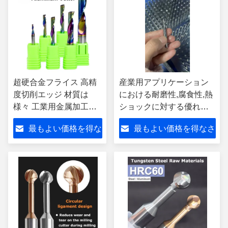
超硬合金フライス 高精
産業用アプリケーション
度切削エッジ 材質は
における耐磨性,腐食性,熱
様々 工業用金属加工用
ショックに対する優れた
途に適しています
耐久性を提供するスパー
最もよい価格を得な
最もよい価格を得なさ
ル・カービッドフレスリ
ングツール
さい
い