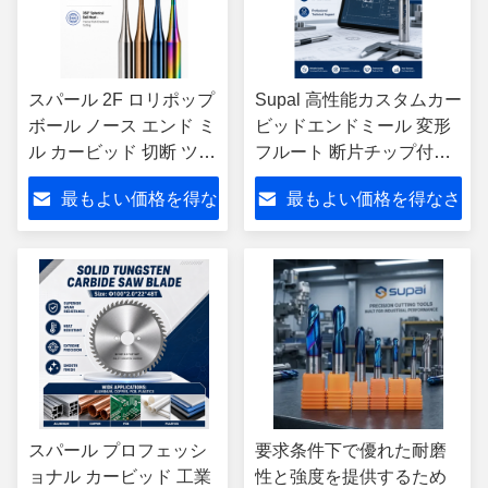
スパール 2F ロリポップ
Supal 高性能カスタムカー
ボール ノース エンド ミ
ビッドエンドミール 変形
ル カービッド 切断 ツー
フルート 断片チップ付き
ル CNC 機械 ロリポッ
CNCフレーシングカット
最もよい価格を得な
最もよい価格を得なさ
プ フリース 切断機
ODM OEM SUS
さい
い
スパール プロフェッシ
要求条件下で優れた耐磨
ョナル カービッド 工業
性と強度を提供するため