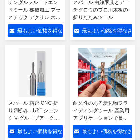
シングルフルートエン
スパール 曲線家具とアー
ドミール 機械加工 プラ
チグロウのプロ用木板の
スチック アクリル 木工
折りたたみツール
アルミ
最もよい価格を得な
最もよい価格を得なさ
さい
い
スパール 精密 CNC 折
耐久性のある炭化物フラ
り切断器 - 1/2 " シェン
イディングツール,産業用
ク V-グルーブアークス
アプリケーションで長期
ロットリングフレーシ
にわたって優れた耐熱性
最もよい価格を得な
最もよい価格を得なさ
ングツール
と安定性を提供する