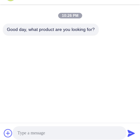
ト
ビーデューティー作業向
け
10:26 PM
さ
最もよい価格を得なさ
最もよい価格を得なさ
Good day, what product are you looking for?
い
い
Supal (Changzhou) Precision Tools Co.,Ltd
suzy@supaltools.com
86-18796990119
中国江苏省長州市新北区 浦南街105号
中国の良質 カービッドフライディングツール 製造者。版権
の© 2018-2026 carbideend-mill.com . 複製権所有。