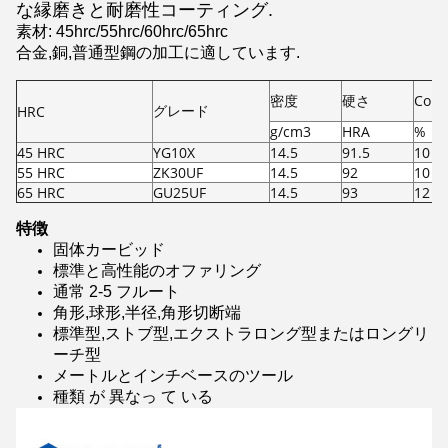
な縁磨きと耐磨性コーティング.
素材: 45hrc/55hrc/60hrc/65hrc
合金,銅,普通型鋼の加工に適しています.
密度
硬さ
Co 
グレード
HRC
g/cm3
HRA
%
45 HRC
YG10X
14.5
91.5
10
55 HRC
ZK30UF
14.5
92
10
65 HRC
GU25UF
14.5
93
12
特徴
固体カービッド
標準と高性能のオファリング
通常 2-5 フルート
角形,球形,半径,角形切断端
標準型,ストブ型,エクストラロング型またはロングリ
ーチ型
メートルとインチベースのツール
種類 が 異なっ て いる