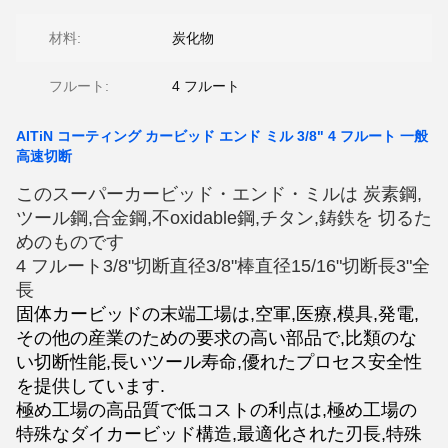
材料:
炭化物
フルート:
4 フルート
AITiN コーティング カービッド エンド ミル 3/8" 4 フルート 一般
高速切断
このスーパーカービッド・エンド・ミルは 炭素鋼,
ツール鋼,合金鋼,不oxidable鋼,チタン,鋳鉄を 切るた
めのものです
4 フルート3/8"切断直径3/8"棒直径15/16"切断長3"全
長
固体カービッドの末端工場は,空軍,医療,模具,発電,
その他の産業のための要求の高い部品で,比類のな
い切断性能,長いツール寿命,優れたプロセス安全性
を提供しています.
極め工場の高品質で低コストの利点は,極め工場の
特殊なダイカービッド構造,最適化された刃長,特殊