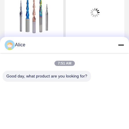
スパール 耐久性高い高級
Supal 高品質精密超硬ル
Alice
カービッドルータービッ
ータービット、木工用ヘ
ト
ビーデューティー作業向
け
7:51 AM
さ
最もよい価格を得なさ
最もよい価格を得なさ
Good day, what product are you looking for?
い
い
Supal (Changzhou) Precision Tools Co.,Ltd
suzy@supaltools.com