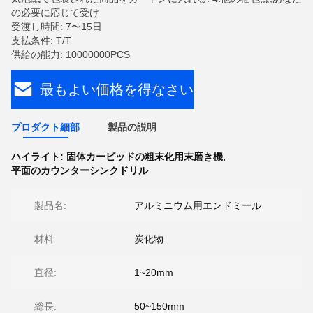
の必要に応じて受け
受渡し時間: 7〜15日
支払条件: T/T
供給の能力: 10000000PCS
最もよい価格を得なさい
プロダクト細部
製品の説明
ハイライト:
固体カービッドの粗末化用末磨き機
,
平面のカウンターシンクドリル
製品名:
アルミニウム用エンドミール
材料:
炭化物
直径:
1~20mm
総長:
50~150mm