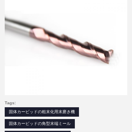
Tags:
固体カービッドの粗末化用末磨き機
固体カービッドの角型末端ミール