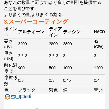
あなたの数量に応じて,より多くの割引を提供する
ことを喜びです.
より多くの量,より多くの割引.
3.
スーパーコーティング
ポイン
ティア
NACO
アルティーン
ティシン
ト
イン
42
硬さ
3200
2800
3600
(GPA)
(HV)
厚さ
2.5-3
2.5-3
3
3
(UM)
酸化温
900
800
1000
1200
度 ((°)
摩擦係
0.3
0.3
0.45
0.4
数
色
ブラック
紫色
銅
青い