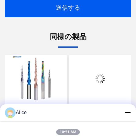
送信する
同様の製品
スパール 耐久性高い高級
Supal 高品質精密超硬ル
Alice
カービッドルータービッ
ータービット、木工用ヘ
ト
ビーデューティー作業向
け
10:51 AM