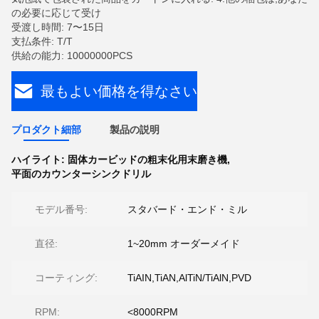
の必要に応じて受け
受渡し時間: 7〜15日
支払条件: T/T
供給の能力: 10000000PCS
最もよい価格を得なさい
プロダクト細部
製品の説明
ハイライト:
固体カービッドの粗末化用末磨き機
,
平面のカウンターシンクドリル
モデル番号:
スタバード・エンド・ミル
直径:
1~20mm オーダーメイド
コーティング:
TiAIN,TiAN,AlTiN/TiAlN,PVD
RPM:
<8000RPM