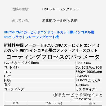
機械の種類:
CNCフレーシングマシン
適している:
炭素鋼,ツール鋼,模具鋼
HRC50 CNC カービッドエンドミールカット機 インコネル用
8mm フラットフレーシングカット機
新材料 中国 メーカー HRC50 CNC カービッド エンド ミ
ルカット 8mm インコネル用のフラットフリースカット
コーティングプロセスのパラメータ
粒の大きさ: 0.3-0.5mm
0.3-0.5um
コ, トイレ
Co: 10%,Wc: 90%
3800〜4900N/mm2
TRS
HRC
60/65/68
91.8-93 だった6
HRA
直径
1~20mm
コーティング
カスタマイズ
標準カービッド末端ミル仕
(HRC:45/50/65)
直径
フルート 長さ
総長