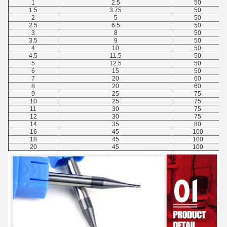
1
2.5
50
1.5
3.75
50
2
5
50
2.5
6.5
50
3
8
50
3.5
9
50
4
10
50
4.5
11.5
50
5
12.5
50
6
15
50
7
20
60
8
20
60
9
25
75
10
25
75
11
30
75
12
30
75
14
35
80
16
45
100
18
45
100
20
45
100