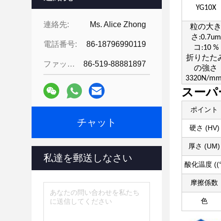
YG10X
連絡先:
Ms. Alice Zhong
粒の大
さ:0.7um
電話番号:
86-18796990119
コ:10 %
折りたた
ファックス:
86-519-88881897
の強さ
3320N/m
スーパ
ポイント
チャット
硬さ (HV)
厚さ (UM)
私達を郵送しなさい
酸化温度 ((°
摩擦係数
色