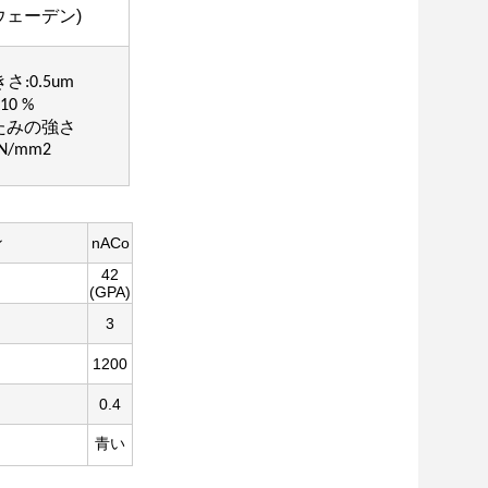
ウェーデン)
:0.5um
10 %
たみの強さ
0N/mm2
ン
nACo
42
(GPA)
3
1200
0.4
青い