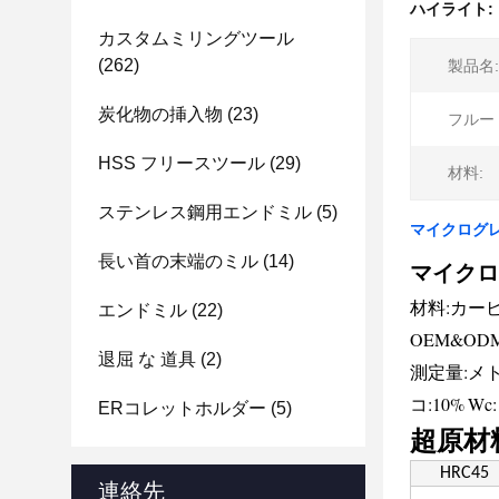
ハイライト:
カスタムミリングツール
(262)
製品名:
炭化物の挿入物
(23)
フルー
HSS フリースツール
(29)
材料:
ステンレス鋼用エンドミル
(5)
マイクログレ
長い首の末端のミル
(14)
マイクロ
材料:カー
エンドミル
(22)
OEM&O
退屈 な 道具
(2)
測定量:メ
コ:
10%
Wc:
ERコレットホルダー
(5)
超原材
HRC45
連絡先