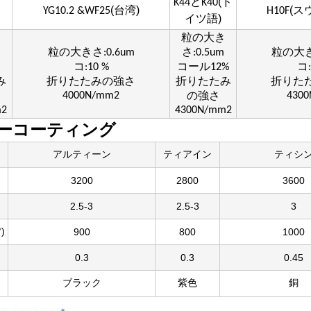
(ド
K44とK40
(台湾)
(ス
YG10.2 &WF25
H10F
イツ語)
き
粒の大き
粒の大きさ:0.6um
さ:0.5um
粒の大きさ
コ:10 %
コール12%
コ:
み
折りたたみの強さ
折りたたみ
折りた
4000N/mm2
430
の強さ
m2
4300N/mm2
ーコーティング
アルティーン
ティアイン
ティシ
3200
2800
3600
2.5-3
2.5-3
3
)
900
800
1000
0.3
0.3
0.45
ブラック
紫色
銅