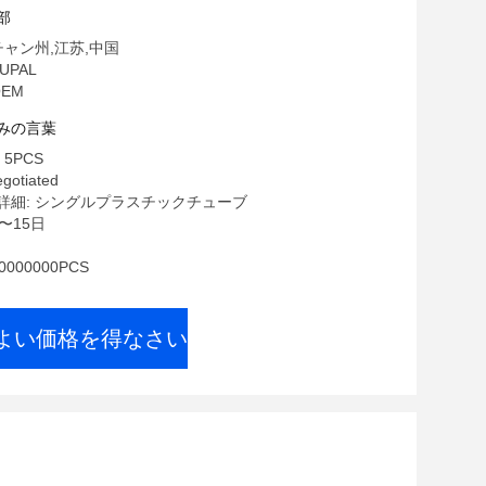
部
チャン州,江苏,中国
UPAL
EM
みの言葉
5PCS
gotiated
詳細: シングルプラスチックチューブ
〜15日
000000PCS
よい価格を得なさい