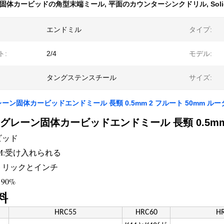
固体カービッドの角型末端ミール
,
平面のカウンターシンクドリル
,
Sol
エンドミル
タイプ:
ト:
2/4
モデル:
タングステンスチール
サイズ:
ーン固体カービッドエンドミール 長頸 0.5mm 2 フルート 50mm ル
グレーン固体カービッドエンドミール 長頸 0.5mm 
ビッド
DM:受け入れられる
トリックとインチ
 90%
料
HRC55
HRC60
H